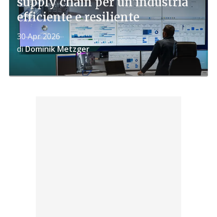
supply chain per un'industria
efficiente e resiliente
30 Apr 2026
di
Dominik Metzger