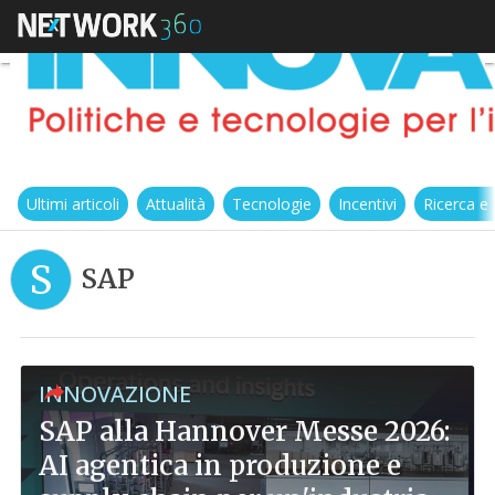
Ultimi articoli
Attualità
Tecnologie
Incentivi
Ricerca e
S
SAP
INNOVAZIONE
SAP alla Hannover Messe 2026:
AI agentica in produzione e