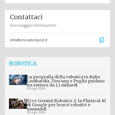
Contattaci
Vuoi maggiori informazioni?
content_copy
info@innovationpost.it
ROBOTICA
La geografia della robotica in Italia:
Lombardia, Toscana e Puglia guidano
un settore da 1,1 miliardi
06 Ago 2026
Ecco Gemini Robotics 2: la Physical AI
di Google per bracci robotici e
umanoidi
05 Ago 2026