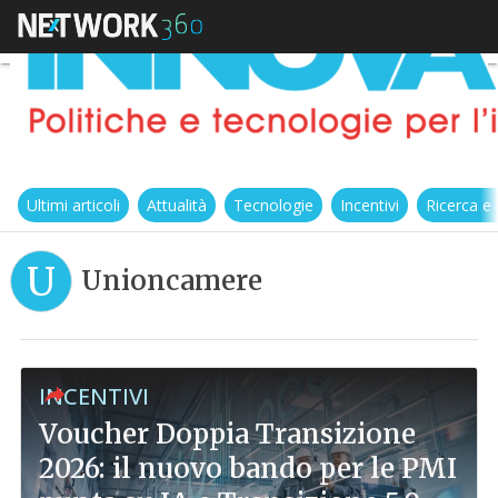
Ultimi articoli
Attualità
Tecnologie
Incentivi
Ricerca e
U
Unioncamere
INCENTIVI
Voucher Doppia Transizione
2026: il nuovo bando per le PMI