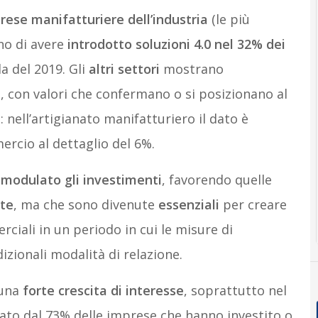
rese manifatturiere dell’industria
(le più
no di avere
introdotto soluzioni 4.0 nel 32% dei
a del 2019. Gli
altri settori
mostrano
e
, con valori che confermano o si posizionano al
: nell’artigianato manifatturiero il dato è
mercio al dettaglio del 6%.
imodulato gli investimenti
, favorendo quelle
ate
, ma che sono divenute
essenziali
per creare
ciali in un periodo in cui le misure di
izionali modalità di relazione.
 una
forte crescita di interesse
, soprattutto nel
tato dal 73% delle imprese che hanno investito o