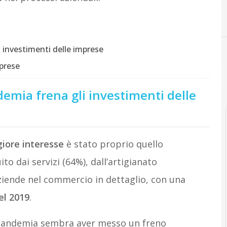
C
Covid 19
i investimenti delle imprese
mprese
demia frena gli investimenti delle
iore interesse
è stato proprio quello
to dai servizi (64%), dall’artigianato
ziende nel commercio in dettaglio, con una
el 2019
.
 pandemia sembra aver messo un freno