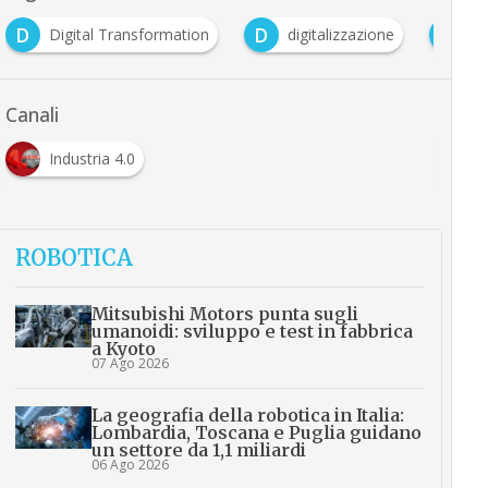
D
D
I
Digital Transformation
digitalizzazione
in
Canali
Industria 4.0
ROBOTICA
Mitsubishi Motors punta sugli
umanoidi: sviluppo e test in fabbrica
a Kyoto
07 Ago 2026
La geografia della robotica in Italia:
Lombardia, Toscana e Puglia guidano
un settore da 1,1 miliardi
06 Ago 2026