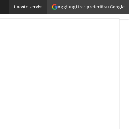
Aggiungi tra i preferiti su Google
Con la pandemia cresce l’interesse delle imprese ver
I nostri servizi