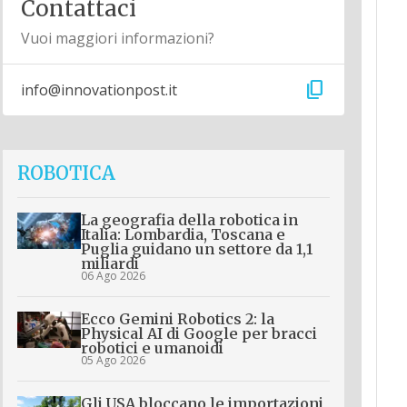
Contattaci
Vuoi maggiori informazioni?
content_copy
info@innovationpost.it
ROBOTICA
La geografia della robotica in
Italia: Lombardia, Toscana e
Puglia guidano un settore da 1,1
miliardi
06 Ago 2026
Ecco Gemini Robotics 2: la
Physical AI di Google per bracci
robotici e umanoidi
05 Ago 2026
Gli USA bloccano le importazioni