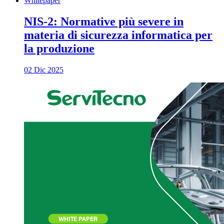
Whitepaper
NIS-2: Normative più severe in
materia di sicurezza informatica per
la produzione
02 Dic 2025