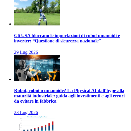
Gli USA bloccano le importazioni di robot umanoidi e
inverter: “Questione di sicurezza nazionale”
29 Lug 2026
Robot, cobot o umanoide? La Physical AI dall’hype alla
maturità industriale: guida agli investimenti e agli errori
da evitare in fabbrica
28 Lug 2026