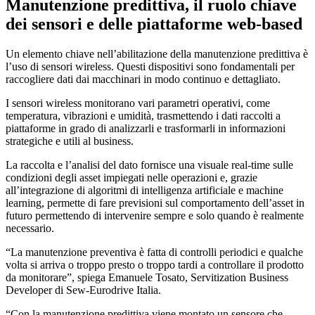
Manutenzione predittiva, il ruolo chiave
dei sensori e delle piattaforme web-based
Un elemento chiave nell’abilitazione della manutenzione predittiva è
l’uso di sensori wireless. Questi dispositivi sono fondamentali per
raccogliere dati dai macchinari in modo continuo e dettagliato.
I sensori wireless monitorano vari parametri operativi, come
temperatura, vibrazioni e umidità, trasmettendo i dati raccolti a
piattaforme in grado di analizzarli e trasformarli in informazioni
strategiche e utili al business.
La raccolta e l’analisi del dato fornisce una visuale real-time sulle
condizioni degli asset impiegati nelle operazioni e, grazie
all’integrazione di algoritmi di intelligenza artificiale e machine
learning, permette di fare previsioni sul comportamento dell’asset in
futuro permettendo di intervenire sempre e solo quando è realmente
necessario.
“La manutenzione preventiva è fatta di controlli periodici e qualche
volta si arriva o troppo presto o troppo tardi a controllare il prodotto
da monitorare”, spiega Emanuele Tosato, Servitization Business
Developer di Sew-Eurodrive Italia.
“Con la manutenzione predittiva viene montato un sensore che