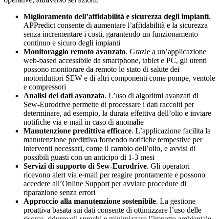
Miglioramento dell’affidabilità e sicurezza degli impianti
.
APPredict consente di aumentare l’affidabilità e la sicurezza
senza incrementare i costi, garantendo un funzionamento
continuo e sicuro degli impianti
Monitoraggio remoto avanzato
. Grazie a un’applicazione
web-based accessibile da smartphone, tablet e PC, gli utenti
possono monitorare da remoto lo stato di salute dei
motoriduttori SEW e di altri componenti come pompe, ventole
e compressori
Analisi dei dati avanzata
. L’uso di algoritmi avanzati di
Sew-Eurodrive permette di processare i dati raccolti per
determinare, ad esempio, la durata effettiva dell’olio e inviare
notifiche via e-mail in caso di anomalie
Manutenzione predittiva efficace
. L’applicazione facilita la
manutenzione predittiva fornendo notifiche tempestive per
interventi necessari, come il cambio dell’olio, e avvisi di
possibili guasti con un anticipo di 1-3 mesi
Servizi di supporto di Sew-Eurodrive
. Gli operatori
ricevono alert via e-mail per reagire prontamente e possono
accedere all’Online Support per avviare procedure di
riparazione senza errori
Approccio alla manutenzione sostenibile
. La gestione
proattiva basata sui dati consente di ottimizzare l’uso delle
risorse, ridurre gli sprechi e minimizzare l’impatto ambientale