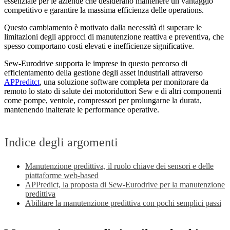
essenziale per le aziende che desiderano mantenere un vantaggio
competitivo e garantire la massima efficienza delle operations.
Questo cambiamento è motivato dalla necessità di superare le
limitazioni degli approcci di manutenzione reattiva e preventiva, che
spesso comportano costi elevati e inefficienze significative.
Sew-Eurodrive supporta le imprese in questo percorso di
efficientamento della gestione degli asset industriali attraverso
APPreditct
, una soluzione software completa per monitorare da
remoto lo stato di salute dei motoriduttori Sew e di altri componenti
come pompe, ventole, compressori per prolungarne la durata,
mantenendo inalterate le performance operative.
Indice degli argomenti
Manutenzione predittiva, il ruolo chiave dei sensori e delle
piattaforme web-based
APPredict, la proposta di Sew-Eurodrive per la manutenzione
predittiva
Abilitare la manutenzione predittiva con pochi semplici passi