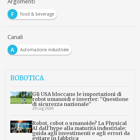
Argomenti
F
food & beverage
Canali
A
Automazione industriale
ROBOTICA
Gli USA bloccano le importazioni di
robot umanoidi e inverter: “Questione
di sicurezza nazionale”
29 Lug 2026
Robot, cobot o umanoide? La Physical
AI dall’hype alla maturità industriale:
guida agli investimenti e agli errori da
evitare in fabbrica