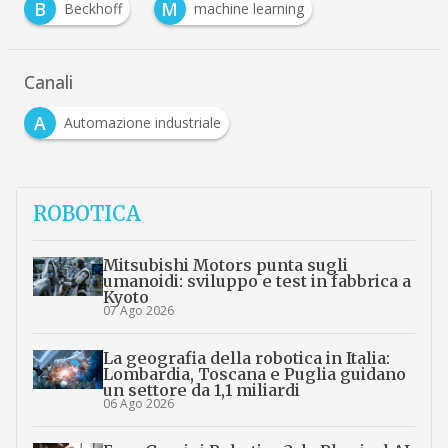
B
M
Beckhoff
machine learning
Canali
A
Automazione industriale
ROBOTICA
Mitsubishi Motors punta sugli
umanoidi: sviluppo e test in fabbrica a
Kyoto
07 Ago 2026
La geografia della robotica in Italia:
Lombardia, Toscana e Puglia guidano
un settore da 1,1 miliardi
06 Ago 2026