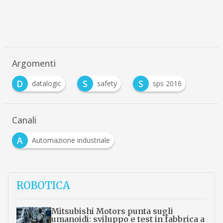
Argomenti
D
S
S
datalogic
safety
sps 2016
Canali
A
Automazione industriale
ROBOTICA
Mitsubishi Motors punta sugli
umanoidi: sviluppo e test in fabbrica a