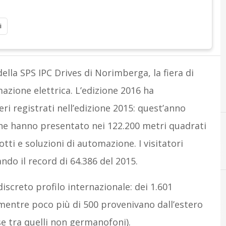
i
della SPS IPC Drives di Norimberga, la fiera di
azione elettrica. L’edizione 2016 ha
i registrati nell’edizione 2015: quest’anno
 che hanno presentato nei 122.200 metri quadrati
tti e soluzioni di automazione. I visitatori
H
hannover messe
ando il record di 64.386 del 2015.
iscreto profilo internazionale: dei 1.601
 mentre poco più di 500 provenivano dall’estero
ese tra quelli non germanofoni).