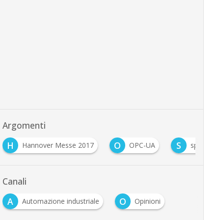
Argomenti
H
O
S
Hannover Messe 2017
OPC-UA
sps 2016
Canali
A
O
Automazione industriale
Opinioni