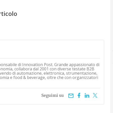
rticolo
ponsabile di Innovation Post. Grande appassionato di
onomia, collabora dal 2001 con diverse testate B2B
rivendo di automazione, elettronica, strumentazione,
mia e food & beverage, oltre che con organizzatori
email
Seguimi su