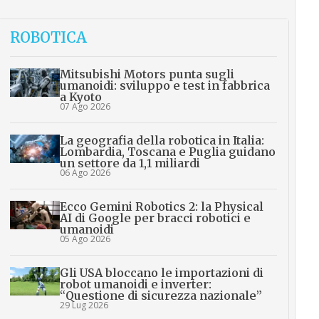
ROBOTICA
Mitsubishi Motors punta sugli
umanoidi: sviluppo e test in fabbrica
a Kyoto
07 Ago 2026
La geografia della robotica in Italia:
Lombardia, Toscana e Puglia guidano
un settore da 1,1 miliardi
06 Ago 2026
Ecco Gemini Robotics 2: la Physical
AI di Google per bracci robotici e
umanoidi
05 Ago 2026
Gli USA bloccano le importazioni di
robot umanoidi e inverter:
“Questione di sicurezza nazionale”
29 Lug 2026