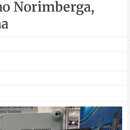
iao Norimberga,
ma