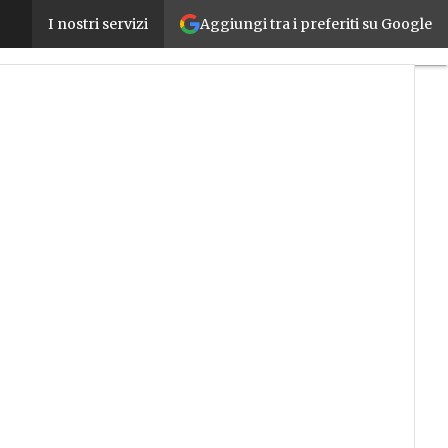
Aggiungi tra i preferiti su Google
Al via il Centro Nazionale per la Mobilità Sostenibi
I nostri servizi