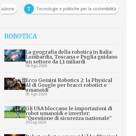
T
vazione
Tecnologie e politiche per la sostenibilità
ROBOTICA
La geografia della robotica in Italia:
Lombardia, Toscana e Puglia guidano
un settore da 1,1 miliardi
06 Ago 2026
Ecco Gemini Robotics 2: la Physical
AI di Google per bracci robotici e
umanoidi
05 Ago 2026
Gli USA bloccano le importazioni di
robot umanoidi e inverter:
“Questione di sicurezza nazionale”
29 Lug 2026