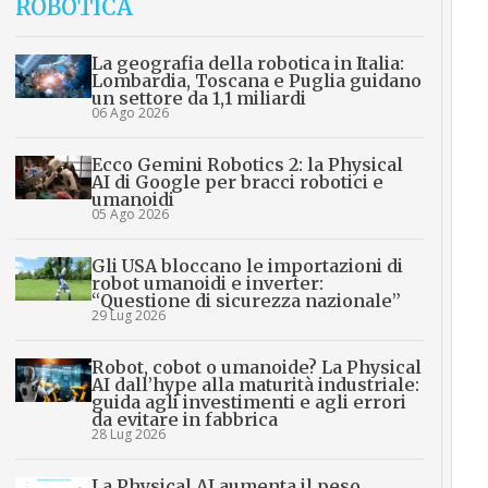
ROBOTICA
La geografia della robotica in Italia:
Lombardia, Toscana e Puglia guidano
un settore da 1,1 miliardi
06 Ago 2026
Ecco Gemini Robotics 2: la Physical
AI di Google per bracci robotici e
umanoidi
05 Ago 2026
Gli USA bloccano le importazioni di
robot umanoidi e inverter:
“Questione di sicurezza nazionale”
29 Lug 2026
Robot, cobot o umanoide? La Physical
AI dall’hype alla maturità industriale:
guida agli investimenti e agli errori
da evitare in fabbrica
28 Lug 2026
La Physical AI aumenta il peso