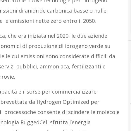
esentato le nuove tecnologie per l’idrogeno
issioni di anidride carbonica basse o nulle,
 le emissioni nette zero entro il 2050.
a, che era iniziata nel 2020, le due aziende
conomici di produzione di idrogeno verde su
e le cui emissioni sono considerate difficili da
ervizi pubblici, ammoniaca, fertilizzanti e
rrovie.
capacità e risorse per commercializzare
 brevettata da Hydrogen Optimized per
a, il processoche consente di scindere le molecole
cnologia RuggedCell sfrutta l’energia