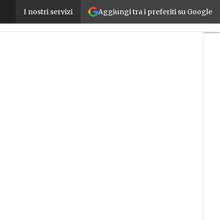
Aggiungi tra i preferiti su Google
Idrogeno verde, ABB entra nel capitale di Hydroge
I nostri servizi