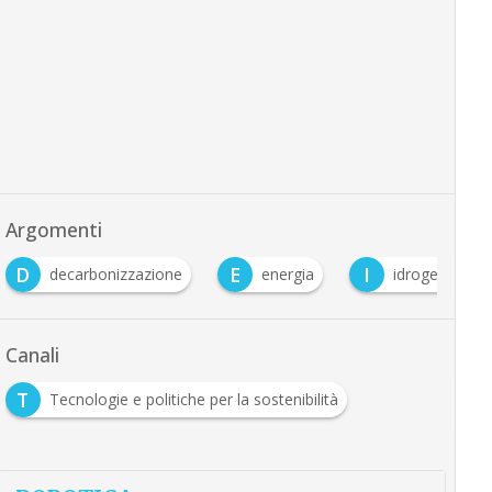
Argomenti
D
E
I
decarbonizzazione
energia
idrogeno
Canali
T
Tecnologie e politiche per la sostenibilità