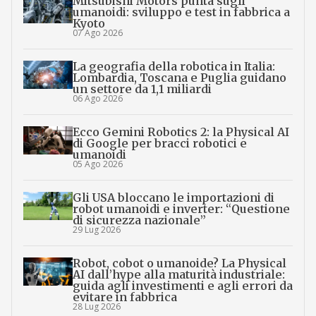
Mitsubishi Motors punta sugli
umanoidi: sviluppo e test in fabbrica a
Kyoto
07 Ago 2026
La geografia della robotica in Italia:
Lombardia, Toscana e Puglia guidano
un settore da 1,1 miliardi
06 Ago 2026
Ecco Gemini Robotics 2: la Physical AI
di Google per bracci robotici e
umanoidi
05 Ago 2026
Gli USA bloccano le importazioni di
robot umanoidi e inverter: “Questione
di sicurezza nazionale”
29 Lug 2026
Robot, cobot o umanoide? La Physical
AI dall’hype alla maturità industriale:
guida agli investimenti e agli errori da
evitare in fabbrica
28 Lug 2026