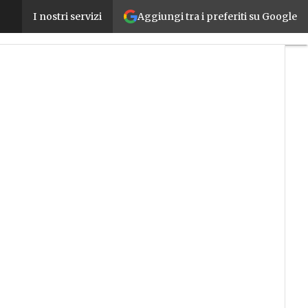
Aggiungi tra i preferiti su Google
Come funzionano le Spiking Neural Network e perch
I nostri servizi