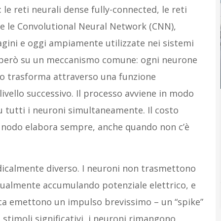
e reti neurali dense fully-connected, le reti
, e le Convolutional Neural Network (CNN),
agini e oggi ampiamente utilizzate nei sistemi
no però su un meccanismo comune: ogni neurone
 lo trasforma attraverso una funzione
livello successivo. Il processo avviene in modo
su tutti i neuroni simultaneamente. Il costo
 nodo elabora sempre, anche quando non c’è
dicalmente diverso. I neuroni non trasmettono
adualmente accumulando potenziale elettrico, e
ca emettono un impulso brevissimo – un “spike”
 stimoli significativi, i neuroni rimangono