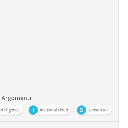
Argomenti
I
S
 intelligence
industrial cloud
sensori IoT