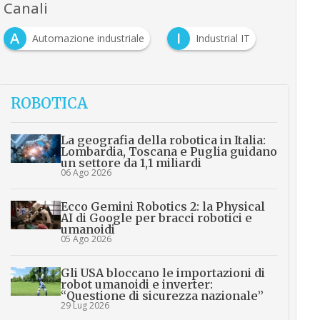
Canali
A
I
Automazione industriale
Industrial IT
ROBOTICA
La geografia della robotica in Italia:
Lombardia, Toscana e Puglia guidano
un settore da 1,1 miliardi
06 Ago 2026
Ecco Gemini Robotics 2: la Physical
AI di Google per bracci robotici e
umanoidi
05 Ago 2026
Gli USA bloccano le importazioni di
robot umanoidi e inverter:
“Questione di sicurezza nazionale”
29 Lug 2026