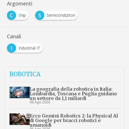
Argomenti
C
S
chip
Semiconduttori
Canali
I
Industrial IT
ROBOTICA
La geografia della robotica in Italia:
Lombardia, Toscana e Puglia guidano
un settore da 1,1 miliardi
06 Ago 2026
Ecco Gemini Robotics 2: la Physical AI
di Google per bracci robotici e
umanoidi
05 Ago 2026