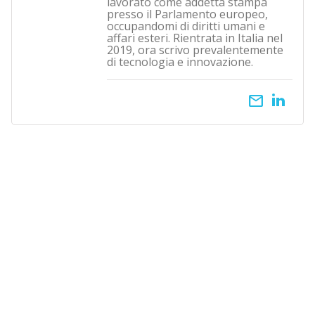
lavorato come addetta stampa
presso il Parlamento europeo,
occupandomi di diritti umani e
affari esteri. Rientrata in Italia nel
2019, ora scrivo prevalentemente
di tecnologia e innovazione.
email