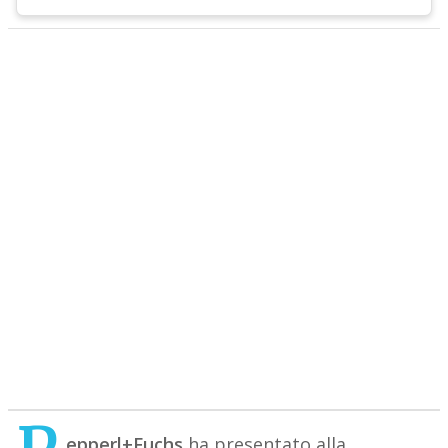
epperl+Fuchs
ha presentato alla