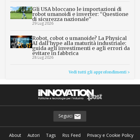
Gli USA bloccano le importazioni di
robot umanoidi e inverter: “Questione
di sicurezza nazionale”
29 Lug 2026
Robot, cobot o umanoide? La Physical
AI dall’hype alla maturità industriale:
guida agli investimenti e agli errori da
evitare in fabbrica
28 Lug 2026
Vedi tutti gli approfondimenti >
Seguici
About
Autori
Tags
Rss Feed
Privacy e Cookie Policy