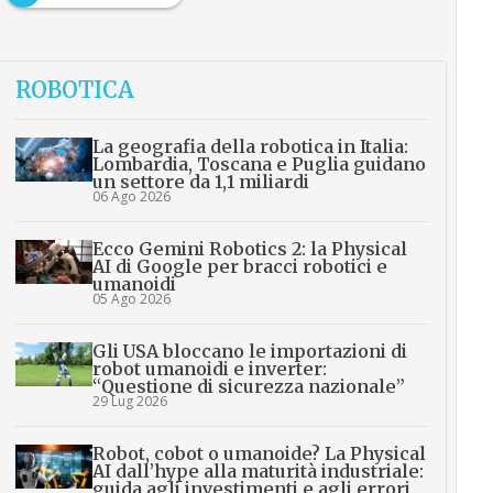
ROBOTICA
La geografia della robotica in Italia:
Lombardia, Toscana e Puglia guidano
un settore da 1,1 miliardi
06 Ago 2026
Ecco Gemini Robotics 2: la Physical
AI di Google per bracci robotici e
umanoidi
05 Ago 2026
Gli USA bloccano le importazioni di
robot umanoidi e inverter:
“Questione di sicurezza nazionale”
29 Lug 2026
Robot, cobot o umanoide? La Physical
AI dall’hype alla maturità industriale:
guida agli investimenti e agli errori