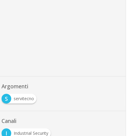
Argomenti
S
servitecno
Canali
I
Industrial Security