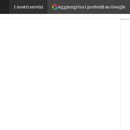
Aggiungi tra i preferiti su Google
Gateway unidirezionali e bidirezionali per comunicaz
I nostri servizi