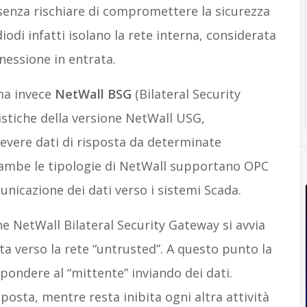
, senza rischiare di compromettere la sicurezza
iodi infatti isolano la rete interna, considerata
nnessione in entrata.
ama invece
NetWall BSG
(Bilateral Security
istiche della versione NetWall USG,
cevere dati di risposta da determinate
trambe le tipologie di NetWall supportano OPC
municazione dei dati verso i sistemi Scada.
e NetWall Bilateral Security Gateway si avvia
a verso la rete “untrusted”. A questo punto la
spondere al “mittente” inviando dei dati.
isposta, mentre resta inibita ogni altra attività