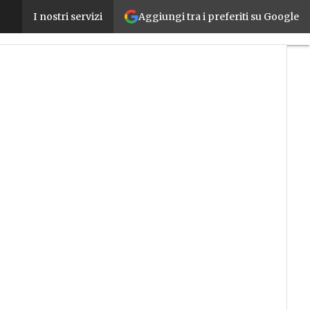
Aggiungi tra i preferiti su Google
L’industria nel mirino del cyber crime: nel 2020 più 
I nostri servizi