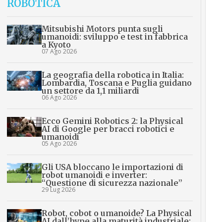
ROBOTICA
Mitsubishi Motors punta sugli
umanoidi: sviluppo e test in fabbrica
a Kyoto
07 Ago 2026
La geografia della robotica in Italia:
Lombardia, Toscana e Puglia guidano
un settore da 1,1 miliardi
06 Ago 2026
Ecco Gemini Robotics 2: la Physical
AI di Google per bracci robotici e
umanoidi
05 Ago 2026
Gli USA bloccano le importazioni di
robot umanoidi e inverter:
“Questione di sicurezza nazionale”
29 Lug 2026
Robot, cobot o umanoide? La Physical
AI dall’hype alla maturità industriale: