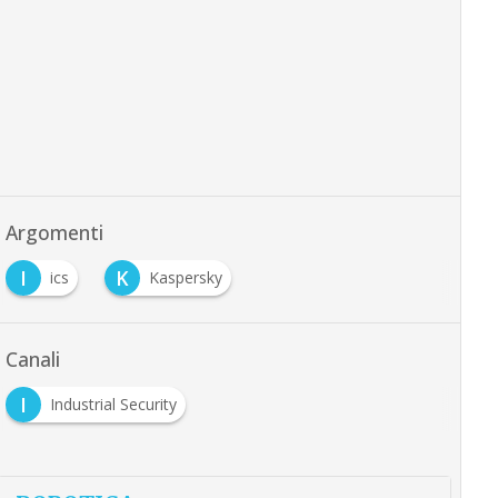
Argomenti
I
K
ics
Kaspersky
Canali
I
Industrial Security