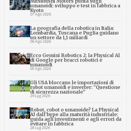
Mitsubishi Motors punta sugli
umanoidi: sviluppo e test in fabbrica a
Kyoto
07 Ago 2026
La geografia della robotica in Italia:
Lombardia, Toscana e Puglia guidano
un settore da 1,1 miliardi
06 Ago 2026
Ecco Gemini Robotics 2: la Physical AI
di Google per bracci robotici e
umanoidi
05 Ago 2026
Gli USA bloccano le importazioni di
robot umanoidi e inverter: “Questione
di sicurezza nazionale”
29 Lug 2026
Robot, cobot o umanoide? La Physical
AI dall’hype alla maturità industriale:
guida agli investimenti e agli errori da
evitare in fabbrica
28 Lug 2026