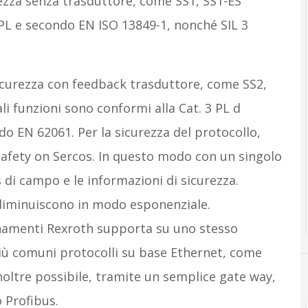
rezza senza trasduttore, come SS1, SS1-ES
 PL e secondo EN ISO 13849-1, nonché SIL 3
sicurezza con feedback trasduttore, come SS2,
i funzioni sono conformi alla Cat. 3 PL d
o EN 62061. Per la sicurezza del protocollo,
 Safety on Sercos. In questo modo con un singolo
s di campo e le informazioni di sicurezza.
 diminuiscono in modo esponenziale.
ionamenti Rexroth supporta su uno stesso
 più comuni protocolli su base Ethernet, come
noltre possibile, tramite un semplice gate way,
 Profibus.