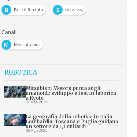
B
S
Bosch Rexroth
sicurezza
Canali
M
Meccatronica
ROBOTICA
Mitsubishi Motors punta sugli
umanoidi: sviluppo e test in fabbrica
a Kyoto
07 Ago 2026
La geografia della robotica in Italia:
Lombardia, Toscana e Puglia guidano
un settore da 1,1 miliardi
06 Ago 2026