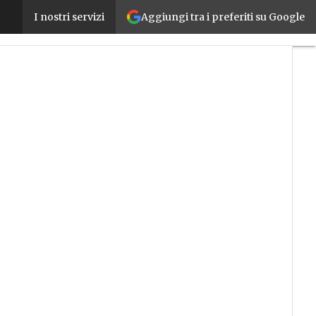
Aggiungi tra i preferiti su Google
IndraDrive Mi di Bosch Rexroth ora con nuove funz
I nostri servizi