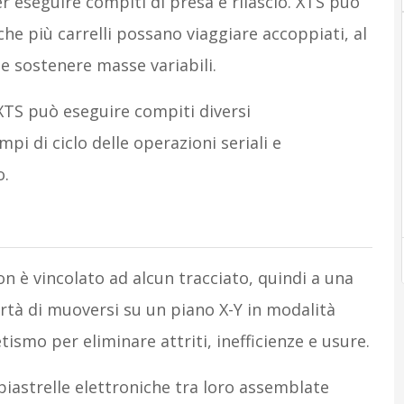
r eseguire compiti di presa e rilascio. XTS può
e più carrelli possano viaggiare accoppiati, al
 e sostenere masse variabili.
 XTS può eseguire compiti diversi
i di ciclo delle operazioni seriali e
o.
n è vincolato ad alcun tracciato, quindi a una
ertà di muoversi su un piano X-Y in modalità
ismo per eliminare attriti, inefficienze e usure.
iastrelle elettroniche tra loro assemblate