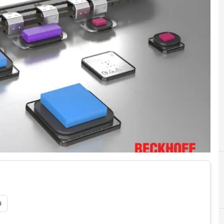
B
Beckhoff
i