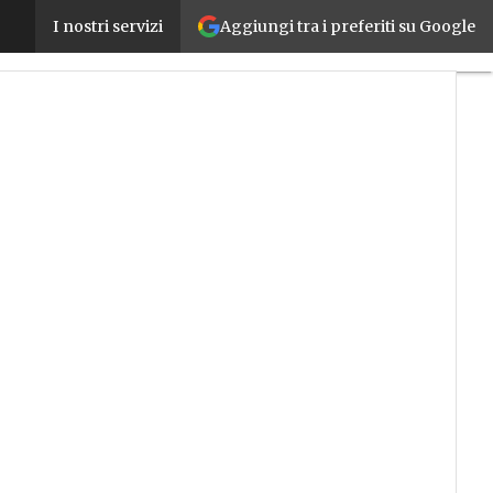
Aggiungi tra i preferiti su Google
Le nuove frontiere della meccatronica: i sistemi d
I nostri servizi