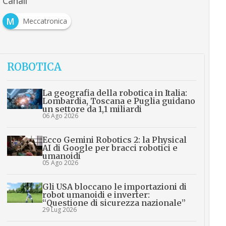
Canali
M
Meccatronica
ROBOTICA
La geografia della robotica in Italia:
Lombardia, Toscana e Puglia guidano
un settore da 1,1 miliardi
06 Ago 2026
Ecco Gemini Robotics 2: la Physical
AI di Google per bracci robotici e
umanoidi
05 Ago 2026
Gli USA bloccano le importazioni di
robot umanoidi e inverter:
“Questione di sicurezza nazionale”
29 Lug 2026