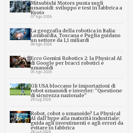
Mitsubishi Motors punta sugli
umanoidi: sviluppo e test in fabbrica a
Kyoto
07 Ago 2026
La geografia della robotica in Italia:
Lombardia, Toscana e Puglia guidano
un settore da 1,1 miliardi
06 Ago 2026
Ecco Gemini Robotics 2: la Physical AI
di Google per bracci robotici e
umanoidi
05 Ago 2026
Gli USA bloccano le importazioni di
robot umanoidi e inverter: “Questione
di sicurezza nazionale”
29 Lug 2026
Robot, cobot o umanoide? La Physical
AI dall’hype alla maturità industriale:
guida agli investimenti e agli errori da
evitare in fabbrica
28 Lug 2026