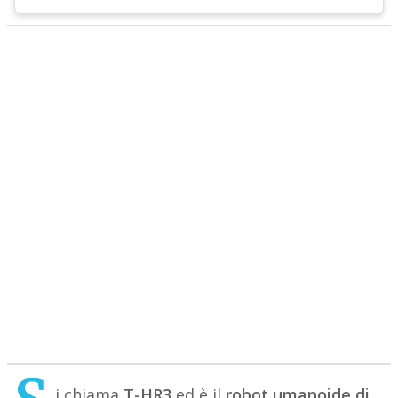
i chiama
T-HR3
ed è il
robot umanoide di