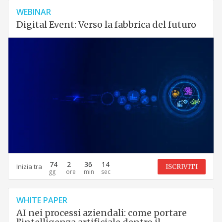
WEBINAR
Digital Event: Verso la fabbrica del futuro
74
2
36
13
Inizia tra
ISCRIVITI
WHITE PAPER
AI nei processi aziendali: come portare