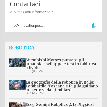
Contattaci
Vuoi maggiori informazioni?
content_copy
info@innovationpost.it
ROBOTICA
Mitsubishi Motors punta sugli
umanoidi: sviluppo e test in fabbrica
a Kyoto
07 Ago 2026
La geografia della robotica in Italia:
Lombardia, Toscana e Puglia guidano
un settore da 1,1 miliardi
06 Ago 2026
Ecco Gemini Robotics 2: la Physical