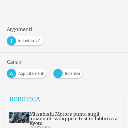
Argomenti
I
industria 4.0
Canali
A
I
Appuntamenti
Incentivi
ROBOTICA
Mitsubishi Motors punta sugli
umanoidi: sviluppo e test in fabbrica a
Kyoto
07 Ago 2026