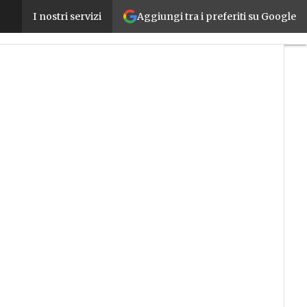
Aggiungi tra i preferiti su Google
La mostra convegno Save sbarca il 5 aprile a Berga
I nostri servizi