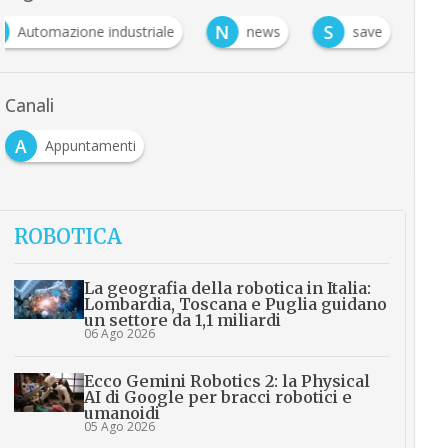
N
S
Automazione industriale
news
save
Canali
A
Appuntamenti
ROBOTICA
La geografia della robotica in Italia:
Lombardia, Toscana e Puglia guidano
un settore da 1,1 miliardi
06 Ago 2026
Ecco Gemini Robotics 2: la Physical
AI di Google per bracci robotici e
umanoidi
05 Ago 2026