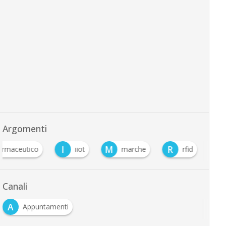
Argomenti
I
M
R
armaceutico
iiot
marche
rfid
Canali
A
Appuntamenti