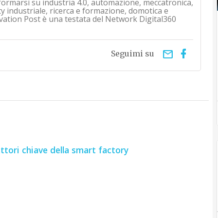
nformarsi su industria 4.0, automazione, meccatronica,
ty industriale, ricerca e formazione, domotica e
vation Post è una testata del Network Digital360
email
Seguimi su
ttori chiave della smart factory