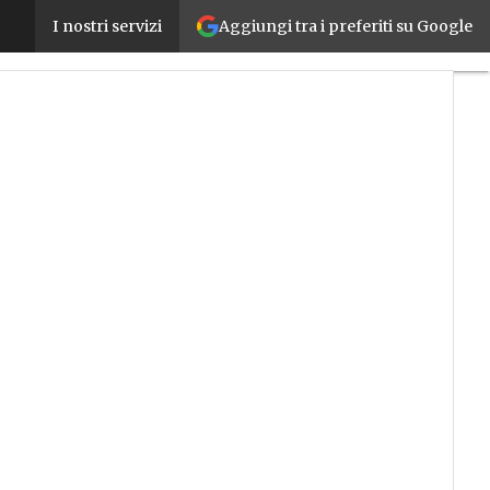
Aggiungi tra i preferiti su Google
RokLive Emea 2022, il nuovo evento che spiana la s
I nostri servizi