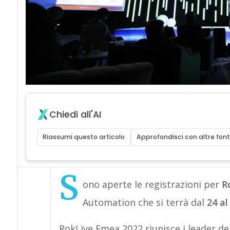
Chiedi all'AI
Riassumi questo articolo
Approfondisci con altre font
S
ono aperte le registrazioni per
R
Automation che si terrà dal
24 a
RokLive Emea 2022 riunisce i leader del