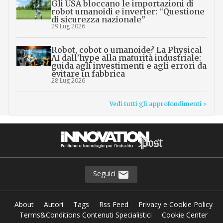
Gli USA bloccano le importazioni di
robot umanoidi e inverter: “Questione
di sicurezza nazionale”
29 Lug 2026
Robot, cobot o umanoide? La Physical
AI dall’hype alla maturità industriale:
guida agli investimenti e agli errori da
evitare in fabbrica
28 Lug 2026
Vedi tutti gli approfondimenti >
Seguici
About
Autori
Tags
Rss Feed
Privacy e Cookie Policy
Terms&Conditions Contenuti Specialistici
Cookie Center