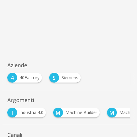
Aziende
4
S
40Factory
Siemens
Argomenti
M
M
industria 4.0
Machine Builder
Machinery
…
Canali