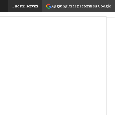
Aggiungi tra i preferiti su Google
Contro lo spettro della stagflazione: il taglio del c
I nostri servizi