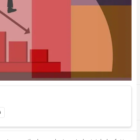
I
inflazione
Piano Naziona
i