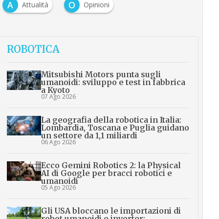
A
O
Attualità
Opinioni
ROBOTICA
Mitsubishi Motors punta sugli
umanoidi: sviluppo e test in fabbrica
a Kyoto
07 Ago 2026
La geografia della robotica in Italia:
Lombardia, Toscana e Puglia guidano
un settore da 1,1 miliardi
06 Ago 2026
Ecco Gemini Robotics 2: la Physical
AI di Google per bracci robotici e
umanoidi
05 Ago 2026
Gli USA bloccano le importazioni di
robot umanoidi e inverter: