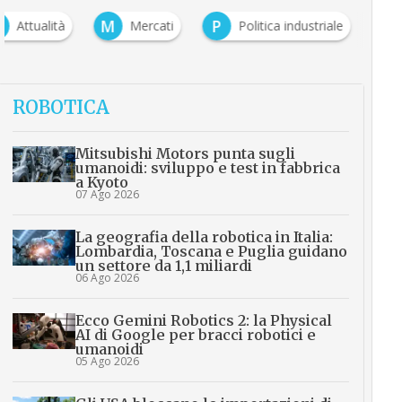
A
M
P
Attualità
Mercati
Politica industriale
ROBOTICA
Mitsubishi Motors punta sugli
umanoidi: sviluppo e test in fabbrica
a Kyoto
07 Ago 2026
La geografia della robotica in Italia:
Lombardia, Toscana e Puglia guidano
un settore da 1,1 miliardi
06 Ago 2026
Ecco Gemini Robotics 2: la Physical
AI di Google per bracci robotici e
umanoidi
05 Ago 2026