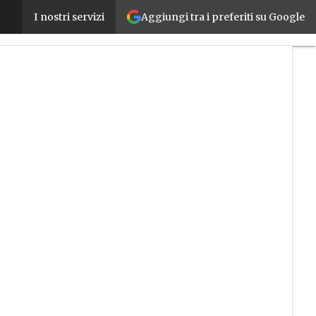
Aggiungi tra i preferiti su Google
Di Maio: no al Ceta. Ma gli imprenditori sono favor
I nostri servizi