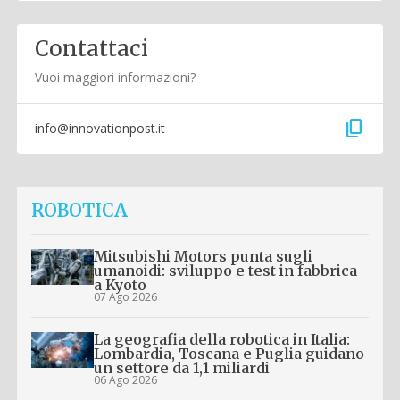
Contattaci
Vuoi maggiori informazioni?
content_copy
info@innovationpost.it
ROBOTICA
Mitsubishi Motors punta sugli
umanoidi: sviluppo e test in fabbrica
a Kyoto
07 Ago 2026
La geografia della robotica in Italia:
Lombardia, Toscana e Puglia guidano
un settore da 1,1 miliardi
06 Ago 2026