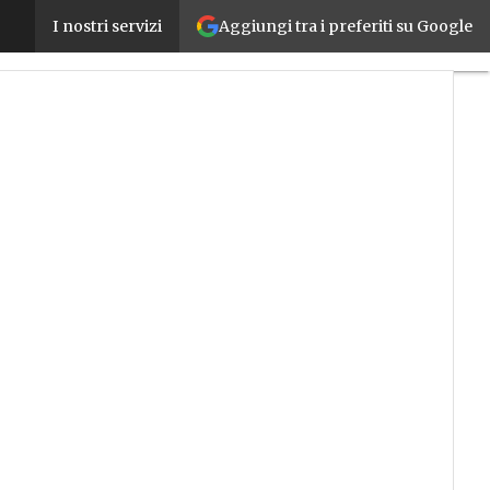
Aggiungi tra i preferiti su Google
Digital360 pubblica il suo bilancio consolidato per i
I nostri servizi