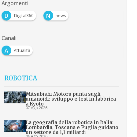
Argomenti
D
N
Digital360
news
Canali
A
Attualità
ROBOTICA
Mitsubishi Motors punta sugli
umanoidi: sviluppo e test in fabbrica
a Kyoto
07 Ago 2026
La geografia della robotica in Italia:
Lombardia, Toscana e Puglia guidano
un settore da 1,1 miliardi
06 Ago 2026