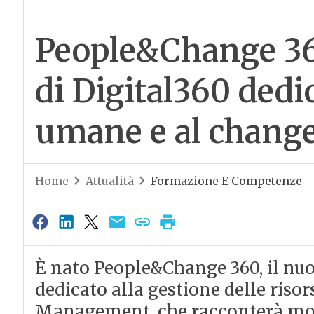
People&Change 360
di Digital360 dedic
umane e al chan
Home
Attualità
Formazione E Competenze
È nato People&Change 360, il nu
dedicato alla gestione delle ris
Management, che racconterà mode