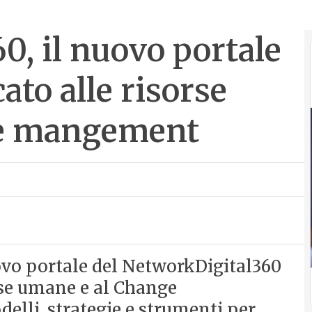
, il nuovo portale
ato alle risorse
ge mangement
ovo portale del NetworkDigital360
orse umane e al Change
lli, strategie e strumenti per