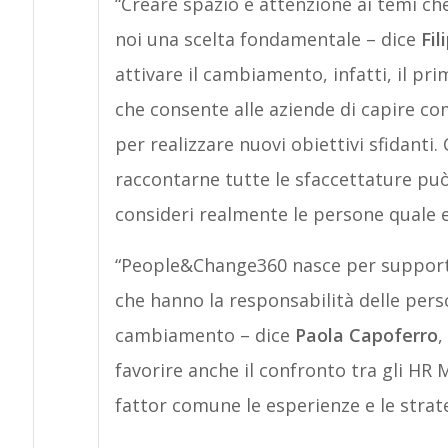
“Creare spazio e attenzione ai temi ch
noi una scelta fondamentale – dice
Fil
attivare il cambiamento, infatti, il p
che consente alle aziende di capire c
per realizzare nuovi obiettivi sfidan
raccontarne tutte le sfaccettature può
consideri realmente le persone quale e
“People&Change360 nasce per supportar
che hanno la responsabilità delle pers
cambiamento – dice
Paola Capoferro
,
favorire anche il confronto tra gli HR
fattor comune le esperienze e le strat