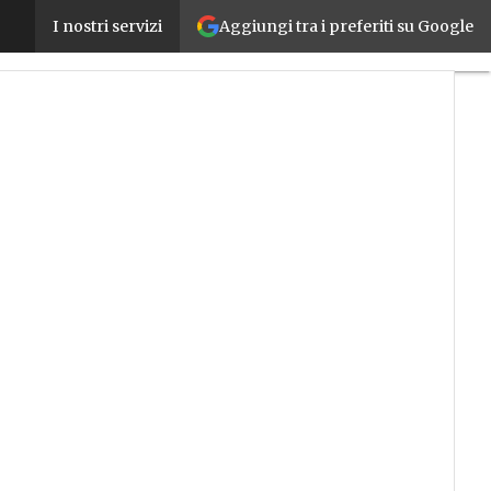
Aggiungi tra i preferiti su Google
People&Change 360, il nuovo portale di Digital36
I nostri servizi