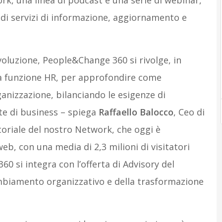
ork, una linea di podcast e una serie di webinar,
o di servizi di informazione, aggiornamento e
oluzione, People&Change 360 si rivolge, in
lla funzione HR, per approfondire come
anizzazione, bilanciando le esigenze di
te di business – spiega
Raffaello Balocco
, Ceo di
ditoriale del nostro Network, che oggi è
eb, con una media di 2,3 milioni di visitatori
60 si integra con l’offerta di Advisory del
mbiamento organizzativo e della trasformazione