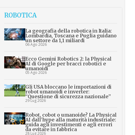
ROBOTICA
La geografia della robotica in Italia:
Lombardia, Toscana e Puglia guidano
un settore da 1,1 miliardi
06 Ago 2026
Ecco Gemini Robotics 2: la Physical
AI di Google per bracci robotici e
umanoidi
05 Ago 2026
Gli USA bloccano le importazioni di
robot umanoidi e inverter:
“Questione di sicurezza nazionale”
29 Lug 2026
Robot, cobot o umanoide? La Physical
AI dall’hype alla maturità industriale:
guida agli investimenti e agli errori
da evitare in fabbrica
28 Lug 2026