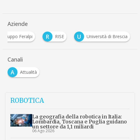
Aziende
R
U
Gruppo Feralpi
RISE
Università di Brescia
Canali
A
Attualità
ROBOTICA
La geografia della robotica in Italia:
Lombardia, Toscana e Puglia guidano
un settore da 1,1 miliardi
06 Ago 2026