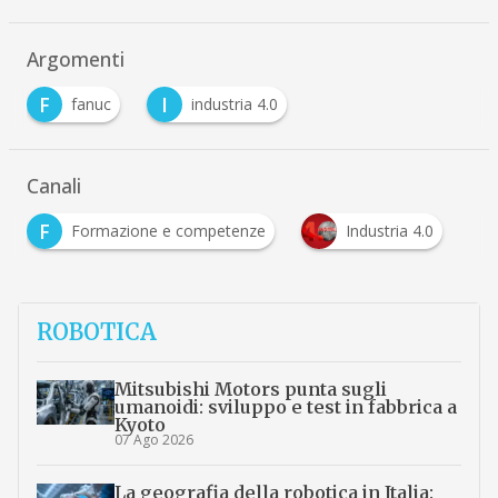
Argomenti
F
I
fanuc
industria 4.0
Canali
F
Formazione e competenze
Industria 4.0
ROBOTICA
Mitsubishi Motors punta sugli
umanoidi: sviluppo e test in fabbrica a
Kyoto
07 Ago 2026
La geografia della robotica in Italia: