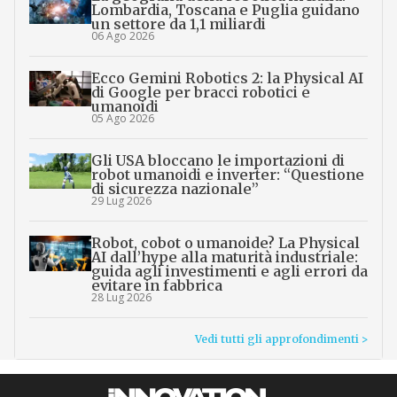
Lombardia, Toscana e Puglia guidano
un settore da 1,1 miliardi
06 Ago 2026
Ecco Gemini Robotics 2: la Physical AI
di Google per bracci robotici e
umanoidi
05 Ago 2026
Gli USA bloccano le importazioni di
robot umanoidi e inverter: “Questione
di sicurezza nazionale”
29 Lug 2026
Robot, cobot o umanoide? La Physical
AI dall’hype alla maturità industriale:
guida agli investimenti e agli errori da
evitare in fabbrica
28 Lug 2026
Vedi tutti gli approfondimenti >