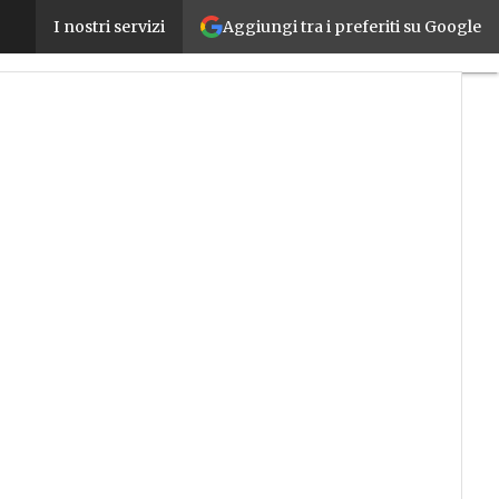
Aggiungi tra i preferiti su Google
Imparare insieme ai robot: Comau Academy lancia 
I nostri servizi