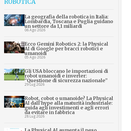
ROBOTICA
La geografia della robotica in Italia:
Lombardia, Toscana e Puglia guidano
un settore da 1,1 miliardi
06 Ago 2026
Ecco Gemini Robotics 2: la Physical
AI di Google per bracci robotici e
umanoidi
05 Ago 2026
Gli USA bloccano le importazioni di
robot umanoidi e inverter:
“Questione di sicurezza nazionale”
29 Lug 2026
Robot, cobot o umanoide? La Physical
AI dall’hype alla maturità industriale:
guida agli investimenti e agli errori
da evitare in fabbrica
28 Lug 2026
La Physical AI aumenta il peso