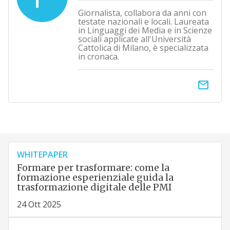
Giornalista, collabora da anni con
testate nazionali e locali. Laureata
in Linguaggi dei Media e in Scienze
sociali applicate all'Università
Cattolica di Milano, è specializzata
in cronaca.
email
WHITEPAPER
Formare per trasformare: come la
formazione esperienziale guida la
trasformazione digitale delle PMI
24 Ott 2025