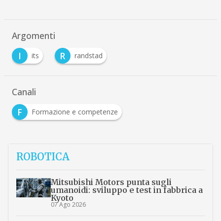
Argomenti
I
R
its
randstad
Canali
F
Formazione e competenze
ROBOTICA
Mitsubishi Motors punta sugli
umanoidi: sviluppo e test in fabbrica a
Kyoto
07 Ago 2026