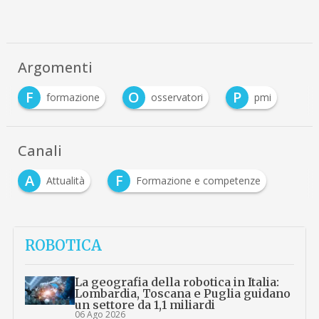
Argomenti
F
O
P
formazione
osservatori
pmi
Canali
A
F
Attualità
Formazione e competenze
ROBOTICA
La geografia della robotica in Italia:
Lombardia, Toscana e Puglia guidano
un settore da 1,1 miliardi
06 Ago 2026