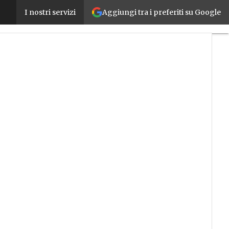
Aggiungi tra i preferiti su Google
I numeri di Camozzi, fatturato a 592 milioni di euro
I nostri servizi