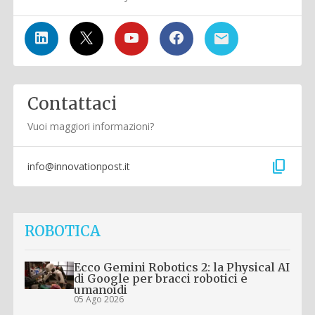
Contattaci
Vuoi maggiori informazioni?
content_copy
info@innovationpost.it
ROBOTICA
Ecco Gemini Robotics 2: la Physical AI
di Google per bracci robotici e
umanoidi
05 Ago 2026