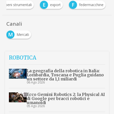
B
E
F
beni strumentali
export
federmacchine
Canali
M
Mercati
ROBOTICA
La geografia della robotica in Italia:
Lombardia, Toscana e Puglia guidano
un settore da 1,1 miliardi
06 Ago 2026
Ecco Gemini Robotics 2: la Physical AI
di Google per bracci robotici e
umanoidi
05 Ago 2026