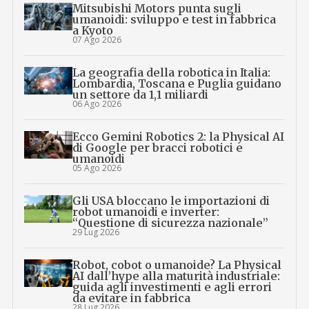
Mitsubishi Motors punta sugli
umanoidi: sviluppo e test in fabbrica
a Kyoto
07 Ago 2026
La geografia della robotica in Italia:
Lombardia, Toscana e Puglia guidano
un settore da 1,1 miliardi
06 Ago 2026
Ecco Gemini Robotics 2: la Physical AI
di Google per bracci robotici e
umanoidi
05 Ago 2026
Gli USA bloccano le importazioni di
robot umanoidi e inverter:
“Questione di sicurezza nazionale”
29 Lug 2026
Robot, cobot o umanoide? La Physical
AI dall’hype alla maturità industriale:
guida agli investimenti e agli errori
da evitare in fabbrica
28 Lug 2026