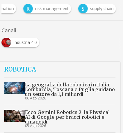
R
S
rmation
risk management
supply chain
Canali
Industria 4.0
ROBOTICA
La geografia della robotica in Italia:
Lombardia, Toscana e Puglia guidano
un settore da 1,1 miliardi
06 Ago 2026
Ecco Gemini Robotics 2: la Physical
AI di Google per bracci robotici e
umanoidi
05 Ago 2026