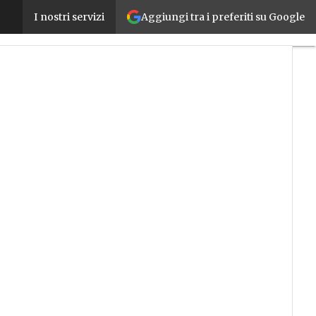
Aggiungi tra i preferiti su Google
Acquisti in azienda: il Procurement Virtual Camp
I nostri servizi