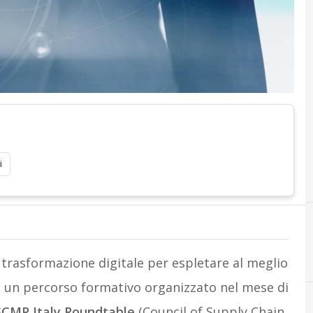
i
 trasformazione digitale per espletare al meglio
di un percorso formativo organizzato nel mese di
CMP Italy Roundtable
(
Council of Supply Chain