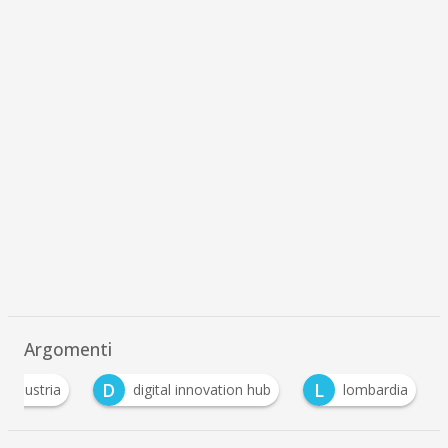
Argomenti
D
L
findustria
digital innovation hub
lombardia