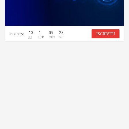
13
1
39
23
Inizia tra
ISCRIVITI