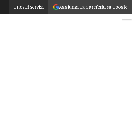
Aggiungi tra i preferiti su Google
Open Industry 4.0 Alliance, un’alleanza contro la b
I nostri servizi