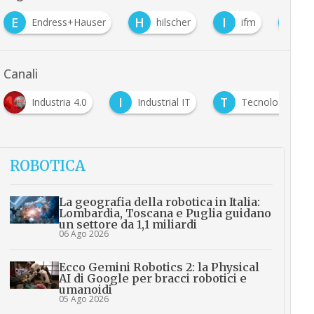
H
I
K
O
hilscher
ifm
Kuka
OPC-UA
Canali
I
T
Industria 4.0
Industrial IT
Tecnologie
ROBOTICA
La geografia della robotica in Italia:
Lombardia, Toscana e Puglia guidano
un settore da 1,1 miliardi
06 Ago 2026
Ecco Gemini Robotics 2: la Physical
AI di Google per bracci robotici e
umanoidi
05 Ago 2026