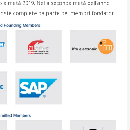
to a metà 2019. Nella seconda metà dell’anno
B
E
Beckhoff
Endress+Hauser
oste complete da parte dei membri fondatori.
A
Attualità