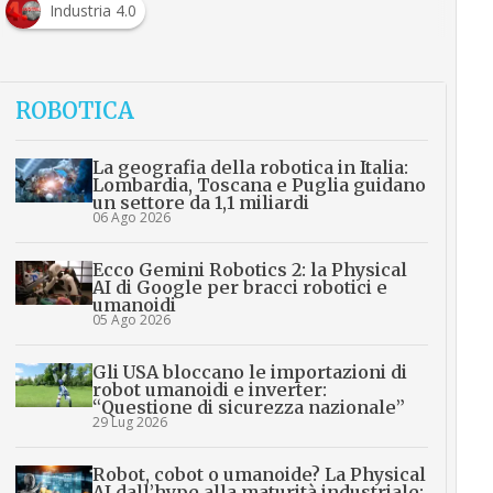
Industria 4.0
ROBOTICA
La geografia della robotica in Italia:
Lombardia, Toscana e Puglia guidano
un settore da 1,1 miliardi
06 Ago 2026
Ecco Gemini Robotics 2: la Physical
AI di Google per bracci robotici e
umanoidi
05 Ago 2026
Gli USA bloccano le importazioni di
robot umanoidi e inverter:
“Questione di sicurezza nazionale”
29 Lug 2026
Robot, cobot o umanoide? La Physical
AI dall’hype alla maturità industriale: