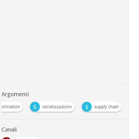
Argomenti
S
S
sformation
servitizzazione
supply chain
Canali