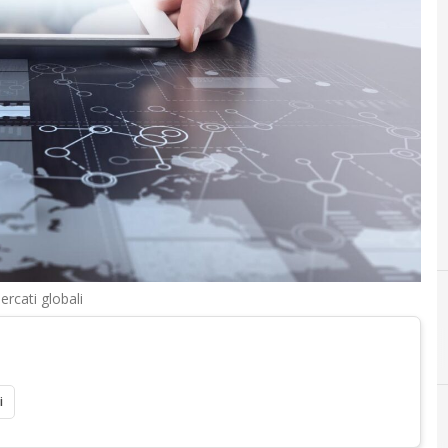
ercati globali
D
Digital Tran
i