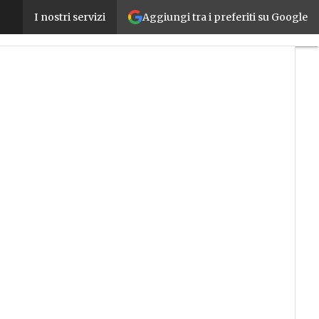
Aggiungi tra i preferiti su Google
Ridisegnare la supply chain di beni e servizi per r
I nostri servizi