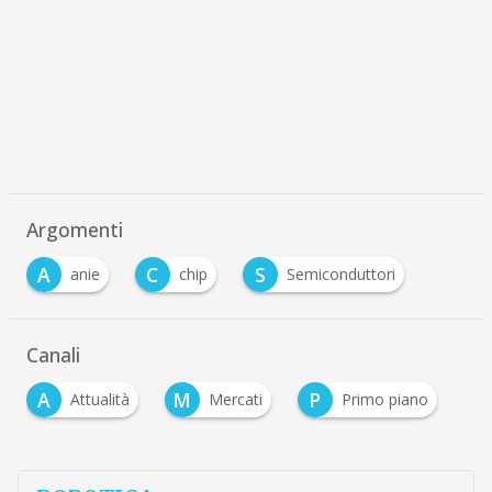
Argomenti
A
C
S
anie
chip
Semiconduttori
Canali
A
M
P
Attualità
Mercati
Primo piano