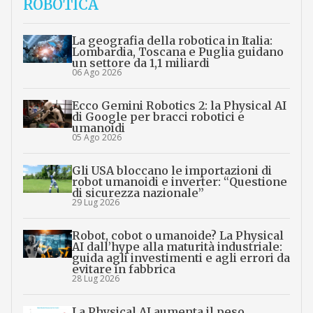
ROBOTICA
La geografia della robotica in Italia:
Lombardia, Toscana e Puglia guidano
un settore da 1,1 miliardi
06 Ago 2026
Ecco Gemini Robotics 2: la Physical AI
di Google per bracci robotici e
umanoidi
05 Ago 2026
Gli USA bloccano le importazioni di
robot umanoidi e inverter: “Questione
di sicurezza nazionale”
29 Lug 2026
Robot, cobot o umanoide? La Physical
AI dall’hype alla maturità industriale:
guida agli investimenti e agli errori da
evitare in fabbrica
28 Lug 2026
La Physical AI aumenta il peso