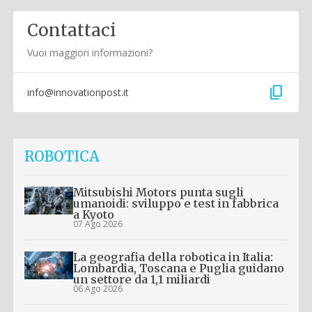
Contattaci
Vuoi maggiori informazioni?
content_copy
info@innovationpost.it
ROBOTICA
Mitsubishi Motors punta sugli
umanoidi: sviluppo e test in fabbrica
a Kyoto
07 Ago 2026
La geografia della robotica in Italia:
Lombardia, Toscana e Puglia guidano
un settore da 1,1 miliardi
06 Ago 2026