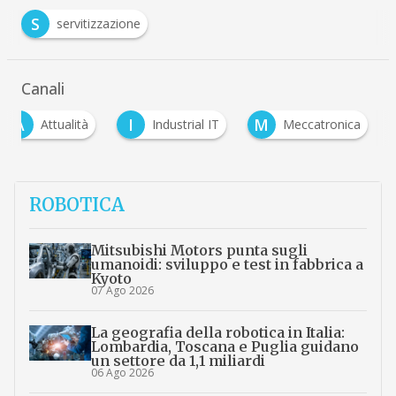
S
servitizzazione
Canali
A
I
M
Attualità
Industrial IT
Meccatronica
ROBOTICA
Mitsubishi Motors punta sugli
umanoidi: sviluppo e test in fabbrica a
Kyoto
07 Ago 2026
La geografia della robotica in Italia:
Lombardia, Toscana e Puglia guidano
un settore da 1,1 miliardi
06 Ago 2026